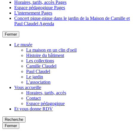
Horaires, tarifs, accès
Pages
Espace pédagogique
Pages
L'internement
Pages
Concert pique-nique dans le jardin de la Maison de Camille et
Paul Claudel
Agenda
Fermer
Le musée
La maison en un clin d'oeil
Histoire du bâtiment
Les collections
Camille Claudel
Paul Claudel
Le jardin
L'association
Vous accueille
Horaires, tarifs, accès
Contact
Espace pédagogique
Et vous donne RDV
Recherche
Fermer