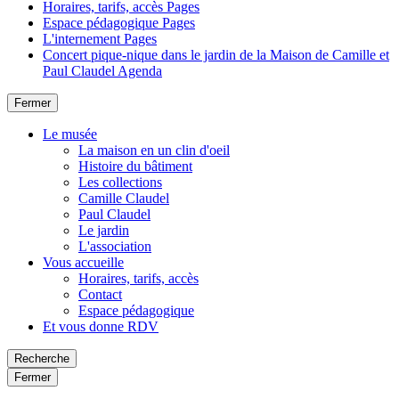
Horaires, tarifs, accès
Pages
Espace pédagogique
Pages
L'internement
Pages
Concert pique-nique dans le jardin de la Maison de Camille et
Paul Claudel
Agenda
Fermer
Le musée
La maison en un clin d'oeil
Histoire du bâtiment
Les collections
Camille Claudel
Paul Claudel
Le jardin
L'association
Vous accueille
Horaires, tarifs, accès
Contact
Espace pédagogique
Et vous donne RDV
Recherche
Fermer